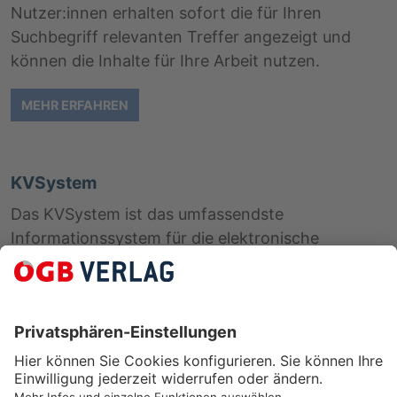
Nutzer:innen erhalten sofort die für Ihren
Suchbegriff relevanten Treffer angezeigt und
können die Inhalte für Ihre Arbeit nutzen.
MEHR ERFAHREN
KVSystem
Das KVSystem ist das umfassendste
Informationssystem für die elektronische
Recherche in den österreichischen
Kollektivverträgen. Es enthält verlässliche
Informationen aus erster Hand, direkt von der
Gewerkschaft über KV-Abschlüsse, Berichte über
Verhandlungen und Aktualisierungen für mehr als
700 Kollektivverträge, für Sie als Expertin oder