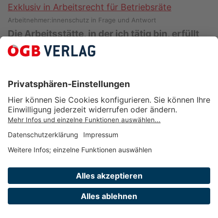
Exklusiv in Arbeitsrecht für Betriebsräte
Arbeitnehmer:innenschutz in Frage und Antwort
Die Arbeitsstätte, in der ich tätig bin, erfüllt
die Voraussetzungen bzgl Fluchtwegen oder
Notausgängen nicht. Heißt das, dass die
Arbeitsstätte neu gebaut werden muss?
Arbeitsstätten, die vor Inkrafttreten der
Arbeitsstättenverordnung (AStV) genutzt
wurden und deren vorhandene Ausführung
einzelnen Bestimmungen dieser …
VÖGB-Skriptum Hitze und UV-Strahlung am Brennpunkt
Arbeitsplatz
Arbeitsstättenverordnung (AStV)
Die Arbeitsstättenverordnung regelt detaillierter,
welche Temperaturgrenzen für das Arbeiten in
Verlag des ÖGB GmbH