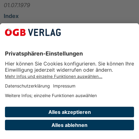
01.07.1979
Index
60/04 Arbeitsrecht allgemein
Langtitel
Bundesgesetz vom 23. Feber 1979, mit dem
Abfertigungsansprüche für Arbeiter geschaffen
sowie das Angestelltengesetz, das
Gutsangestelltengesetz, das
Vertragsbedienstetengesetz und das Insolvenz-
Entgeltsicherungsgesetz geändert werden
(Arbeiter-Abfertigungsgesetz)
StF: BGBl. Nr. 107/1979 (NR: GP XIV IA 109/A und
136/A AB 1215 S. 120. BR: AB 1990 S. 384.)
Änderung
Verlag des ÖGB GmbH