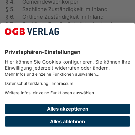
§ 4.
Gemeindewachkörper
§ 5.
Sachliche Zuständigkeit im Inland
§ 6.
Örtliche Zuständigkeit im Inland
§ 7.
Sachliche Zuständigkeit im Ausland
§ 8.
Örtliche Zuständigkeit im Ausland
§ 9.
Beschwerden
§ 10.
Revision
2. Abschnitt: Besondere Verfahrensregeln für das 
12. bis 15. Hauptstück
§ 11.
Verfahren vor den österreichischen Vertre
Visaangelegenheiten
§ 11a
Beschwerden gegen Bescheide österreichis
.
Vertretungsbehörden in Visaangelegenheit
§ 11
Verfahren vor den Landespolizeidirektionen
b.
Visaangelegenheiten gemäß § 5 Abs. 1 Z 2
§ 12.
Sonderbestimmungen für Minderjährige für d
11. bis 15. Hauptstück
(Anm.: Sonderbestim
Verlag des ÖGB GmbH
Minderjährige für das 3. bis 6. und das 12. b